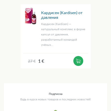
Кардисен (Kardisen) от
давления
Кардисен (Kardisen) —
натуральный комплекс в форме
капсул от давления,
разработанный командой
учёных...
1 €
27 €
Подписка
Будь в курсе новых товаров и последних новостей!